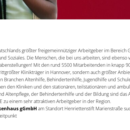
schlands größter freigemeinnütziger Arbeitgeber im Bereich 
 und Soziales. Die Menschen, die bei uns arbeiten, sind ebenso v
abenstellungen! Mit den rund 5500 Mitarbeitenden in knapp 90
ttgrößter Klinikträger in Hannover, sondern auch größter Anbiet
n Branchen Altenhilfe, Behindertenhilfe, Jugendhilfe und Schu
en den Kliniken und den stationären, teilstationären und amb
nd Altenpflege, der Behindertenhilfe und der Bildung sind das 
u einem sehr attraktiven Arbeitgeber in der Region.
kenhaus gGmbH
am Standort Henriettenstift Marienstraße suc
eitpunkt