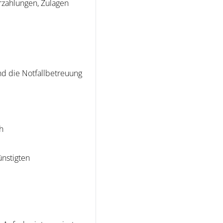
erzahlungen, Zulagen
nd die Notfallbetreuung
h
ünstigten