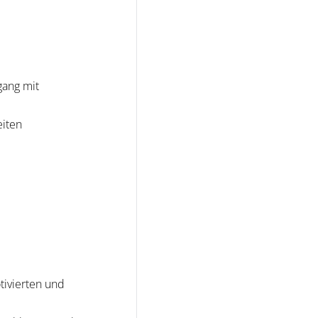
gang mit
eiten
otivierten und