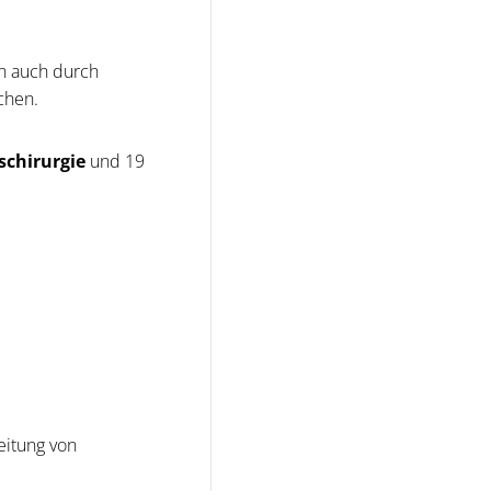
en auch durch
echen.
schirurgie
und 19
eitung von