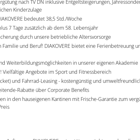
Vergütung nach TV DN inklusive Entgeltsteigerungen, Jahressond
lichen Kinderzulage
 DIAKOVERE bedeutet 38,5 Std./Woche
plus 7 Tage zusätzlich ab dem 58. Lebensjahr
icherung durch unsere betriebliche Altersvorsorge
n Familie und Beruf! DIAKOVERE bietet eine Ferienbetreuung u
- und Weiterbildungsmöglichkeiten in unserer eigenen Akademie
b! Vielfältige Angebote im Sport und Fitnessbereich
Ticket) und Fahrrad-Leasing - kostengünstig und umweltfreundlic
eitende-Rabatte über Corporate Benefits
en in den hauseigenen Kantinen mit Frische-Garantie zum verg
reis