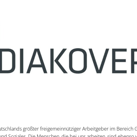
schlands größter freigemeinnütziger Arbeitgeber im Bereich 
 und Soziales. Die Menschen, die bei uns arbeiten, sind ebenso v