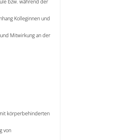
hule bzw. während der
enhang Kolleginnen und
e und Mitwirkung an der
 mit körperbehinderten
g von