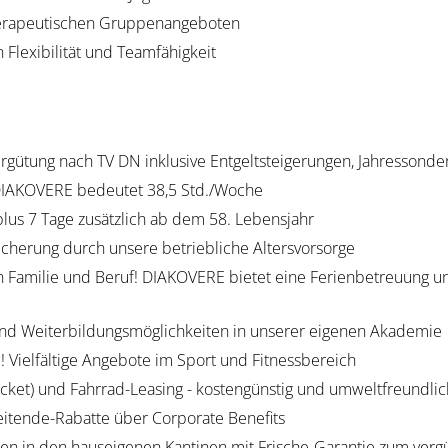
herapeutischen Gruppenangeboten
 Flexibilität und Teamfähigkeit
Vergütung nach TV DN inklusive Entgeltsteigerungen, Jahressond
 DIAKOVERE bedeutet 38,5 Std./Woche
plus 7 Tage zusätzlich ab dem 58. Lebensjahr
icherung durch unsere betriebliche Altersvorsorge
n Familie und Beruf! DIAKOVERE bietet eine Ferienbetreuung u
- und Weiterbildungsmöglichkeiten in unserer eigenen Akademie
b! Vielfältige Angebote im Sport und Fitnessbereich
Ticket) und Fahrrad-Leasing - kostengünstig und umweltfreundlic
eitende-Rabatte über Corporate Benefits
en in den hauseigenen Kantinen mit Frische-Garantie zum verg